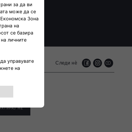
Следи нѐ
АКТИРАЈ НЀ