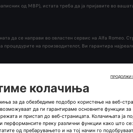
аписник од МВР), истата треба да ја пријавите во вашат
ата да се направи во овластен сервис на Alfa Romeo. С
на процедурите на производителот, Ви гарантира најреал
 поправате возилото без оглед на сугестии од трети стра
и (гаранцијата на возилото продолжува да важи),
,
те делови и на извршената поправка,
дијагностика и поправка на возилото.