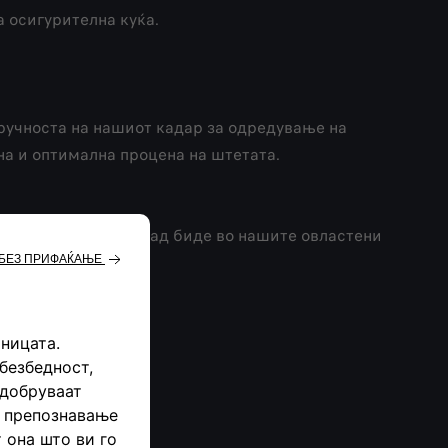
а осигурителна куќа.
тручноста на нашиот кадар за одредување на
на и оптимална процена на штетата.
ни. Наш совет е тоа ад биде во нашите овластени