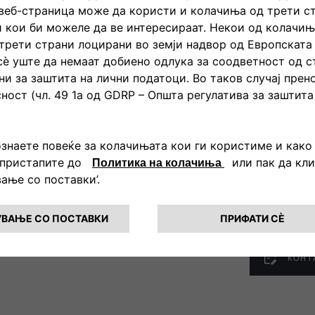
СКИ СЕРВИС
 Viber)
чни го патувањето во светот на Alfa Romeo.
КОНТ