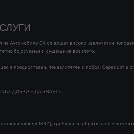
СЛУГИ
 на Аутомобиле СК се вршат високо квалитетни поправк
тетно бојосување и сушење на возилото.
оцес е поедноставен, поквалитетен и побрз. Сервисот е 
ЛО, ДОБРО Е ДА ЗНАЕТЕ:
на (записник од МВР), треба да се обратите во осигурит