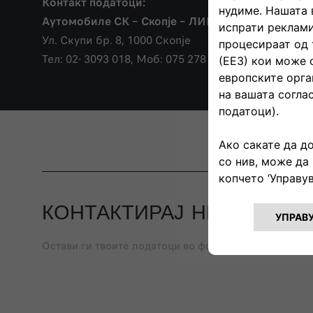
Контакт податоци:
Аутомобиле СК – Скопје – ЛИМАРО – ФАРБАР
Ул. Скупи бр. 8, 1000 Скопје
Тел: 02- 3093 018, Моб: 075 278 439 ( достапни и на
КОНТАКТИРАЈ НЀ
Остави ги твоите податоци во формата подолу и запо