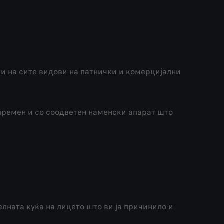
и на сите видови на патнички и комерцијални
опремен и со соодветен наменски апарат што
елната куќа на лицето што ви ја причинило и