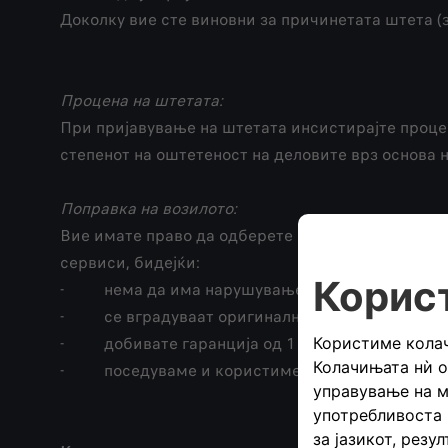
Доколку вие сте виновни за причинетата штета (з
Процена на штетата:
При пријавување на штетата инсистирајте процен
степенот на оштетеност на деловите врз основа 
Поправка на возилото:
Вие имате право да одберете во кој сервис ќе го
сервиси, бидејќи:
- нема да има нарушување на гарантните услов
- се вградуваат оригинални резервни делови
- добивате гаранција од 1 година на заменети
- поседуваме и користиме специјален алат за 