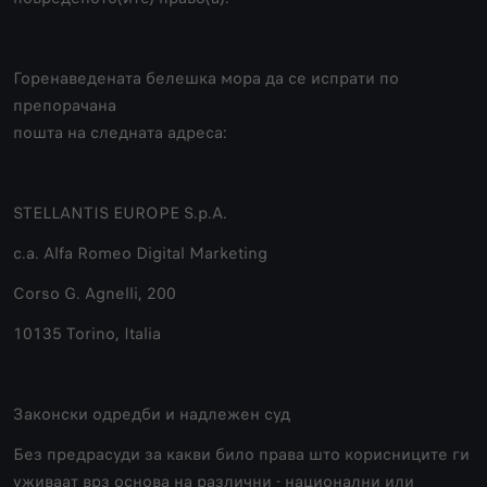
Горенаведената белешка мора да се испрати по
препорачана
пошта на следната адреса:
STELLANTIS EUROPE S.p.A.
c.a. Alfa Romeo Digital Marketing
Corso G. Agnelli, 200
10135 Torino, Italia
Законски одредби и надлежен суд
Без предрасуди за какви било права што корисниците ги
уживаат врз основа на различни - национални или