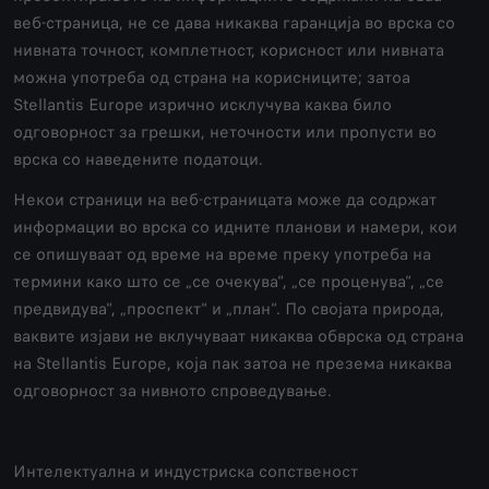
веб-страница, не се дава никаква гаранција во врска со
нивната точност, комплетност, корисност или нивната
можна употреба од страна на корисниците; затоа
Stellantis Europe изрично исклучува каква било
одговорност за грешки, неточности или пропусти во
врска со наведените податоци.
Некои страници на веб-страницата може да содржат
информации во врска со идните планови и намери, кои
се опишуваат од време на време преку употреба на
термини како што се „се очекува“, „се проценува“, „се
предвидува“, „проспект“ и „план“. По својата природа,
ваквите изјави не вклучуваат никаква обврска од страна
на Stellantis Europe, која пак затоа не презема никаква
одговорност за нивното спроведување.
Интелектуална и индустриска сопственост