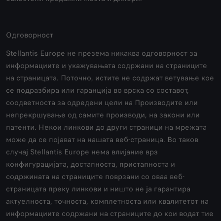
Одговорност
Stellantis Europe не презема никаква одговорност за
информациите и укажувањата содржани на страниците
на страницата. Поточно, истите не содржат ветување кое
се подразбира или гаранција во врска со составот,
соодветноста за одредени цели на Производите или
непрекршување од самите производи, на закони или
патенти. Некои линкови до други страници на мрежата
може да се појават на нашата веб-страница. Во таков
случај Stellantis Europe нема влијание врз
конфигурацијата, достапноста, пристапноста и
содржината на страниците поврзани со оваа веб-
страницата преку линкови и ништо не ја гарантира
актуелноста, точноста, комплетноста или квалитетот на
информациите содржани на страниците до кои водат тие