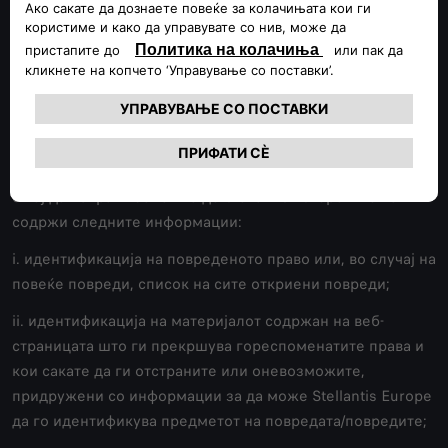
Europe не дозволува трајност на материјалите што ги
прекршуваат правата на трети страни и сметките на
корисниците кои ги прекршуваат овие права ќе бидат
избришани, откако Stellantis Europe ќе дознае за
соодветната повреда.
Ако корисникот верува дека некој од материјалите на
веб-страницата ги прекршува неговите права, потребно
е тој да испрати белешка до Stellantis Europe што ќе ги
содржи следните информации:
i. идентификација на повреденото право или, во случај на
повеќе повреди, список на сите откриени повреди;
ii. идентификација на материјалот содржан на веб-
страницата што ги прекршува гореспоменатите права и
кои сакате да ги отстраните или оневозможите,
придружени со информации за да може Stellantis Europe
да го идентификува предметот на повредата/повредите;