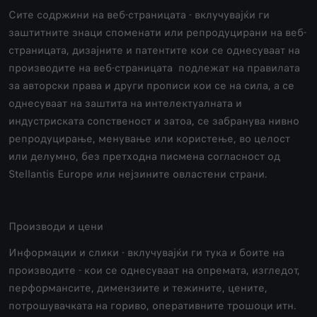
Сите содржини на веб-страницата - вклучувајќи ги
заштитните знаци споменати или репродуцирани на веб-
страницата, дизајните и патентите кои се однесуваат на
производите на веб-страницата подлежат на правилата
за авторски права и други прописи кои се на сила, а се
однесуваат на заштита на интелектуалната и
индустриската сопственост и затоа, се забранува нивно
репродуцирање, менување или користење, во целост
или делумно, без претходна писмена согласност од
Stellantis Europe или нејзините овластени страни.
Производи и цени
Информации и слики - вклучувајќи ги тука и боите на
производите - кои се однесуваат на опремата, изгледот,
перформансите, димензиите и тежините, цените,
потрошувачката на гориво, оперативните трошоци итн.