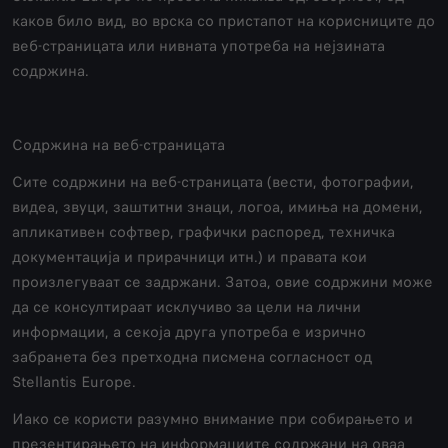
каков било вид, во врска со пристапот на корисниците до
веб-страницата или нивната употреба на нејзината
содржина.
Содржина на веб-страницата
Сите содржини на веб-страницата (вести, фотографии,
видеа, звуци, заштитни знаци, логоа, имиња на домени,
апликативен софтвер, графички распоред, техничка
документација и прирачници итн.) и правата кои
произлегуваат се задржани. Затоа, овие содржини може
да се консултираат исклучиво за цели на лични
информации, а секоја друга употреба е изрично
забранета без претходна писмена согласност од
Stellantis Europe.
Иако се користи разумно внимание при собирањето и
презентирањето на информациите содржани на оваа