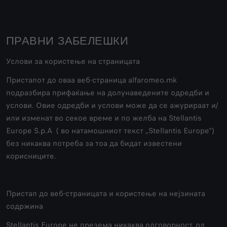
ПРАВНИ ЗАБЕЛЕШКИ
Услови за користење на страницата
Пристапот до оваа веб-страница alfaromeo.mk
подразбира прифаќање на долунаведените одредби и
услови. Овие одредби и услови може да се ажурираат и/
или изменат во секое време и по желба на Stellantis
Europe S.p.A ( во натамошниот текст „Stellantis Europe“)
без никаква потреба за тоа да бидат известени
корисниците.
Пристап до веб-страницата и користење на нејзината
содржина
Stellantis Europe не презема никаква одговорност, од