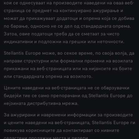
кои се однесуваат на производите наведени на оваа веб-
страница се предмет на континуирано ажурирање и
можат да прикажуваат додатоци и опрема која се добива
по барање, односно не се дел од стандардната опрема.
Затоа, овие податоци треба да се сметаат за чисто
индикативни и подложни на грешки или неточности.
Stellantis Europe може, во секое време, по своја волја, да
направи структурни или формални промени на возилата
прикажани на веб-страницата или на нијансите на боите
или стандардната опрема на возилото.
Цените наведени на веб-страницата не се обврзувачки
бидејќи тие се само препорачани од Stellantis Europe до
нејзината дистрибутивна мрежа.
За ажурирани и навремени информации за производите
и цените наведени на веб-страницата, Stellantis Europe ги
повикува корисниците да контактираат со нивните
овластени продажни места и дилери.