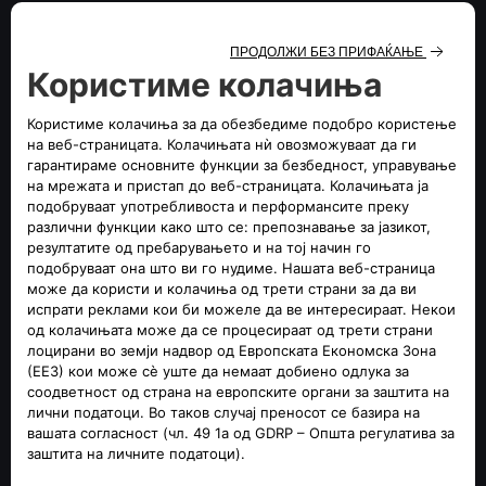
линкови.
Stellantis Europe не може да се смета за одговорна за
каква било штета, директна или индиректна,
вклучително и губење на профит, што произлегува од
употребата или неможноста да се користи веб-
страницата и нејзината содржин, или страниците
поврзани со неа директно или индиректно, како и за
пропусти или грешки.
Интелектуална сопственост на трето лице
Оваа веб-страница е управувана од страна на Stellantis
Europe. Stellantis Europe ги почитува правата на
интелектуална сопственост на трето лице. Некои
материјали на веб-страницата може да бидат објавени и
достапни на веб-страницата од трети страни без
овластување на Stellantis Europe. Политиката на Stellantis