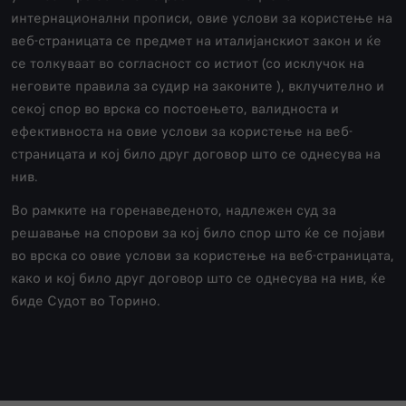
интернационални прописи, овие услови за користење на
веб-страницата се предмет на италијанскиот закон и ќе
се толкуваат во согласност со истиот (со исклучок на
неговите правила за судир на законите ), вклучително и
секој спор во врска со постоењето, валидноста и
ефективноста на овие услови за користење на веб-
страницата и кој било друг договор што се однесува на
нив.
Во рамките на горенаведеното, надлежен суд за
решавање на спорови за кој било спор што ќе се појави
во врска со овие услови за користење на веб-страницата,
како и кој било друг договор што се однесува на нив, ќе
биде Судот во Торино.