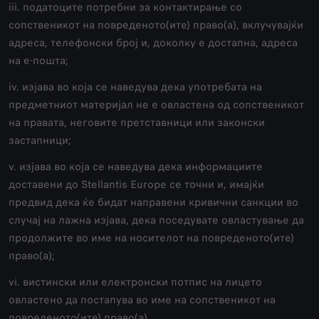
iii. податоците потребни за контактирање со
сопственикот на повреденото(ите) право(а), вклучувајќи
адреса, телефонски број и, доколку е достапна, адреса
на е-пошта;
iv. изјава во која се наведува дека употребата на
предметниот материјал не е овластена од сопственикот
на правата, неговите претставници или законски
застапници;
v. изјава во која се наведува дека информациите
доставени до Stellantis Europe се точни и, имајќи
предвид дека ќе бидат направени кривични санкции во
случај на лажна изјава, дека поседувате овластување да
продолжите во име на носителот на повреденото(ите)
право(а);
vi. вистински или електронски потпис на лицето
овластено да постапува во име на сопственикот на
повреденото(ите) право(а).