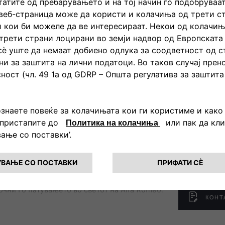
чни го патувањето во светот на Alfa Romeo.
КОНТ