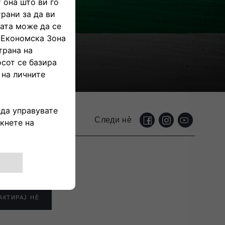
Следи нѐ
АКТИРАЈ НЀ