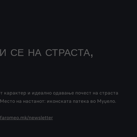
СЕ НА СТРАСТА,
от карактер и идеално одавање почест на страста
 Место на настанот: иконската патека во Муџело.
lfaromeo.mk/newsletter