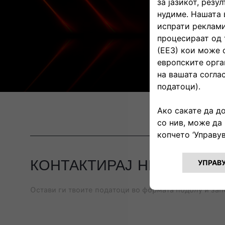
КОНТАКТИРАЈ НЀ
Остави ги твоите податоци во формата подолу и запо