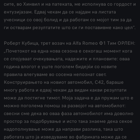
сите, во Хинвил и на патеката, ме исполнува со гордост и
ентузијазам. Едвај чекам да се најдам на листата
учесници со овој болид и да работам со мојот тим за да
ги остварам резултатите што си ги поставивме како цел“.
Роберт Кубица, трет возач на Аlfa Romeo Ф1 Тим ОРЛЕН:
„Почетокот на една нова сезона е секогаш момент кога
се спојуваат очекувањата, надежите и плановите: оваа
година влогот е уште поголем бидејќи со новите
правила влегуваме во сосема непознат свет.
Конструирањето на новиот автомобил, C42, бараше
многу работа и едвај чекам да видам какви резултати
може да постигне тимот. Моја задача е да пружам што е
можно поголема помош за развојот на автомобилот:
свесни сме дека во оваа фаза автомобилот има доволно
простор за подобрување и исто така знаеме дека секое
надополнување може да направи разлика, така што
работата што ја изведуваме во фабриката може да се