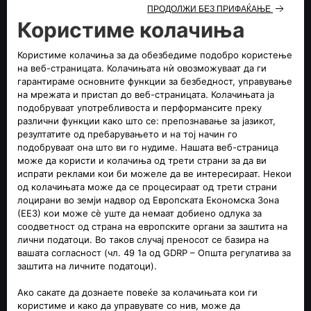
почеток на новата сезона. Сепак, знаеме дека оваа
презентација е само еден чекор на многу подолго
патување на кое целиот персонал во Хинвил
инвестираше многу време, ресурси и енергија. Дизајнот
и конструкцијата на овој автомобил беше огромен
потфат и многу се гордееме со резултатот, но нашата
работа сè уште не е завршена. Како и секогаш со нов
правилник, развојот ќе биде значаен во текот на оваа
сезона и мора да продолжиме да ги подобруваме
перформансите на C42 за да напредуваме кон целите
што си ги поставивме.“
Валтери Ботас, возач на Аlfa Romeo Ф1 Тим ОРЛЕН:
„Импресиониран сум од нашиот нов автомобил, C42. Тоа
е мојот прв болид на Аlfa Romeo Ф1 Тим ОРЛЕН, што го
прави посебен, и навистина со нетрпение очекувам да го
возам на Големата награда на Бахреин. Сметам дека е
возбудливо што не знам што би можело да се случи на