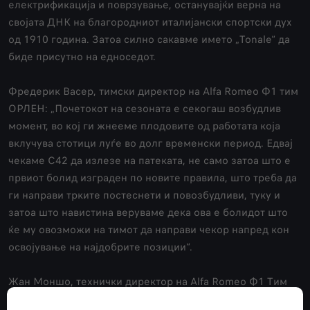
електрификација и поврзување, останувајќи верна на
својата ДНК на благородниот италијански спортски дух
од 1910 година. Затоа силно сакавме името „Tonale“ да
биде присутно на едноседот.
Фредерик Васер, тимски директор на Аlfa Romeo Ф1 тим
ОРЛЕН: „Почетокот на сезоната е секогаш возбудлив
момент, во кој ги жнееме плодовите од работата која
вклучува стотици луѓе во долг временски период. Едвај
чекаме C42 да излезе на патеката, не само затоа што е
првиот болид изграден по новите правила, што треба да
ги направи трките постеснети и повозбудливи, туку и
затоа што навистина веруваме дека ова е болидот што
ќе му овозможи на тимот да направи чекор напред кон
освојување на најдобрите позиции“.
Жан Моншо, технички директор на Аlfa Romeo Ф1 Тим
ОРЛЕН: „Претставувањето на C42 може да се смета за