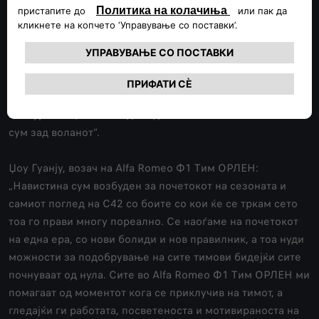
оваа прва трка. Тестовите нѝ овозможија да ги
потврдиме нашите очекувања за тоа до каде сме и за
постигнатиот напредок, но сега се приближуваме до
моментот кој навистина е значаен. Од моето доаѓање
чувствувам голема мотивација кај целиот тим: секој дава
сè од себе, се труди да работи напорно за да биде
конкурентен, а тоа ми дава дополнителен поттик кога
сум зад воланот“.
Џоу Гуанју, возач на Аlfa Romeo Ф1 Тим ОРЛЕН:
„Навистина сум возбуден за почетокот на сезоната и
самиот поглед на C42 со боите со кои ќе се тркам сето
тоа го прави многу пореално. Се наоѓаме на почетокот
на една ера, со нови болиди и нов правилник, а тоа нуди
можности за подобрување на сите тимови бидејќи сите
почнуваат од нула. Сите во Аlfa Romeo Ф1 Тим ОРЛЕН ми
помагаат од моментот кога се приклучив на тимот, а
гледајќи ги работата, посветеноста и мотивираноста на