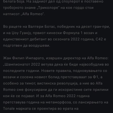
белата боја. На задниот дел од спојлерот е поставено
тробојното знаме „Триколоре“ на кое гордо стои
натписот „Аlfa Romeo“.
Во рацете на Валтери Ботас, победник на десет гран-при,
и на Џоу Гуанју, првиот кинески Формула 1 возач и
единствениот дебитант во сезоната 2022 година, C42 е
подготвен да воодушеви.
Жан Филип Импарато, извршен директор на Аlfa Romeo:
„Шампионатот 2022 ветува дека ќе биде највозбудлив во
последните години. Новите правила, подновувањето со
возачи и сосема новиот болид претставуваат за Ф1, а
особено за тимот, вистинска револуција, а ние во Аlfa
Romeo сме фокусирани да ги искористиме сите прилики
кои ќе се појават. И за Аlfa Romeo 2022 година
претставува година на метаморфоза, со лансирањето на
Tonale марката се проектира во ерата на