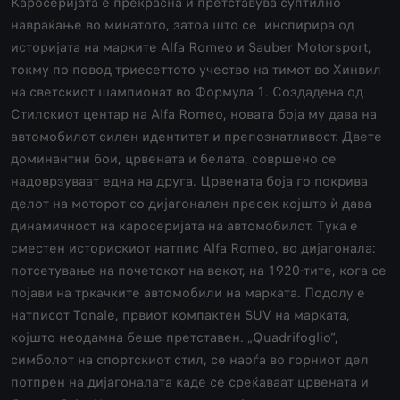
Каросеријата е прекрасна и претставува суптилно
навраќање во минатото, затоа што се инспирира од
историјата на марките Alfa Romeo и Sauber Motorsport,
токму по повод триесеттото учество на тимот во Хинвил
на светскиот шампионат во Формула 1. Создадена од
Стилскиот центар на Alfa Romeo, новата боја му дава на
автомобилот силен идентитет и препознатливост. Двете
доминантни бои, црвената и белата, совршено се
надоврзуваат една на друга. Црвената боја го покрива
делот на моторот со дијагонален пресек којшто ѝ дава
динамичност на каросеријата на автомобилот. Тука е
сместен историскиот натпис Аlfa Romeo, во дијагонала:
потсетување на почетокот на векот, на 1920-тите, кога се
појави на тркачките автомобили на марката. Подолу е
натписот Tonale, првиот компактен SUV на марката,
којшто неодамна беше претставен. „Quadrifoglio“,
симболот на спортскиот стил, се наоѓа во горниот дел
потпрен на дијагоналата каде се среќаваат црвената и