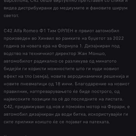
Барселона, C42 беше виртуелно претставен со слики и
видеа дистрибуирани до медиумите и фановите ширум
светот.
C42 Аlfa Romeo Ф1 Тим ОРЛЕН е првиот автомобил
произведен во Хинвил во рамките на буџетот за 2022
година за новата ера на Формула 1. Дизајниран под
водство на техничкиот директор Жан Моншо,
автомобилот радикално се разликува од минатото
бидејќи ги користи можностите што ги нуди новиот
ефект на тло (земја), новите аеродинамички решенија и
новите пневматици од 18 инчи. Благодарение на новиот
правилник, натпреварувањето ќе биде построго, од
највисоките позиции па сè до последните на листата.
C42, придвижуван од нов и помоќен мотор на Ферари, е
автомобил дизајниран да води битка, искористувајќи ги
сите прилики коишто ќе се појават на патеката.