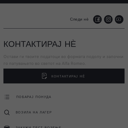
Следи нѐ
КОНТАКТИРАЈ НЀ
Остави ги твоите податоци во формата подолу и започни
го патувањето во светот на Alfa Romeo.
КОНТАКТИРАЈ НЀ
ПОБАРАЈ ПОНУДА
ВОЗИЛА НА ЛАГЕР
ЗАКАЖИ ТЕСТ ВОЗЕЊЕ